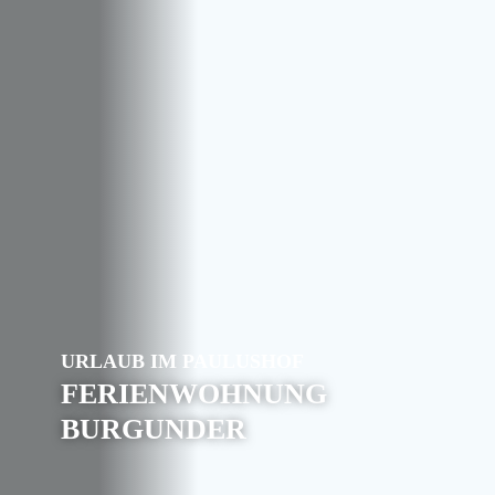
URLAUB IM PAULUSHOF
FERIENWOHNUNG
BURGUNDER