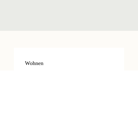
Wohnen
Marmeladenglas-Momente
„Wie schön wäre es, wenn man
schöne Momente in
Marmeladengläser schliessen
könnte…“