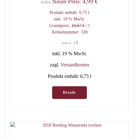
Ursprünglicher
Aktueller
Neuer Preis:
4,99
€
8,00
€
Preis
Preis
Produkt enthält: 0,75
l
war:
ist:
inkl. 19 % MwSt.
Grundpreis:
10,67
€
/
l
8,00 €
4,99 €.
Artikelnummer: 328
/
l
10,67
€
inkl. 19 % MwSt.
zzgl.
Versandkosten
Produkt enthält: 0,75
l
Details