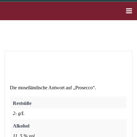
Zum
Inhalt
springen
Die moselländische Antwort auf „Prosecco“.
Restsüße
2- g/L
Alkohol
11, 5 % vol.