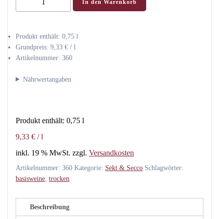
In den Warenkorb
MoSecco
trocken
Menge
Produkt enthält: 0,75
l
Grundpreis:
9,33
€
/
l
Artikelnummer:
360
Nährwertangaben
Produkt enthält: 0,75
l
9,33
€
/
l
inkl. 19 % MwSt.
zzgl.
Versandkosten
Artikelnummer:
360
Kategorie:
Sekt & Secco
Schlagwörter:
basisweine
,
trocken
Beschreibung