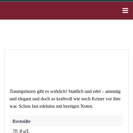
Zum
Inhalt
springen
Traumprinzen gibt es wirklich! Stattlich und edel – anmutig
und elegant und doch so kraftvoll wie noch Keiner vor ihm
war. Schon fast edelsüss mit beerigen Noten.
Restsüße
70, 8 g/L