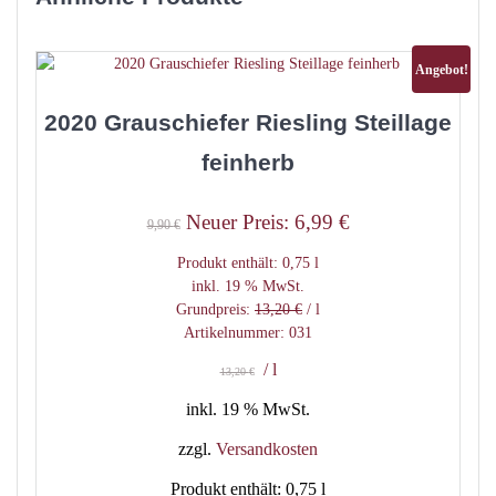
Angebot!
2020 Grauschiefer Riesling Steillage
feinherb
Ursprünglicher
Aktueller
Neuer Preis:
6,99
€
9,90
€
Preis
Preis
Produkt enthält: 0,75
l
war:
ist:
inkl. 19 % MwSt.
Grundpreis:
13,20
€
/
l
9,90 €
6,99 €.
Artikelnummer: 031
/
l
13,20
€
inkl. 19 % MwSt.
zzgl.
Versandkosten
Produkt enthält: 0,75
l