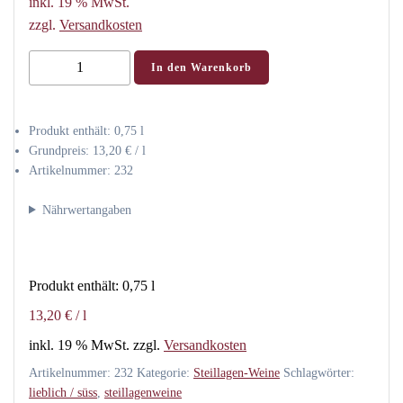
inkl. 19 % MwSt.
zzgl.
Versandkosten
2022
In den Warenkorb
Blauschiefer
Riesling
Steillage
Produkt enthält: 0,75
l
süss
Grundpreis:
13,20
€
/
l
Artikelnummer:
232
-
Weingut
Nährwertangaben
Paulushof
-
Mosel
Produkt enthält: 0,75
l
-
0,75
13,20
€
/
l
ltr
inkl. 19 % MwSt.
zzgl.
Versandkosten
Menge
Artikelnummer:
232
Kategorie:
Steillagen-Weine
Schlagwörter:
lieblich / süss
,
steillagenweine