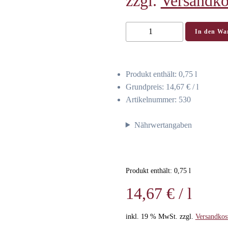
zzgl.
Versandko
2025
In den Wa
Rotschiefer
Riesling
Steillage
Produkt enthält: 0,75
l
trocken-
Grundpreis:
14,67
€
/
l
Weingut
Artikelnummer:
530
Paulushof
-
Nährwertangaben
Mosel
-
0,75
ltr
Produkt enthält: 0,75
l
Menge
14,67
€
/
l
inkl. 19 % MwSt.
zzgl.
Versandkos