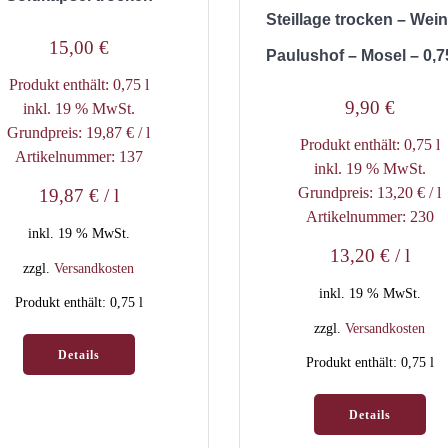
Steillage trocken – Wei
15,00
€
Paulushof – Mosel – 0,75
Produkt enthält: 0,75
l
9,90
€
inkl. 19 % MwSt.
Grundpreis:
19,87
€
/
l
Produkt enthält: 0,75
l
Artikelnummer: 137
inkl. 19 % MwSt.
Grundpreis:
13,20
€
/
l
19,87
€
/
l
Artikelnummer: 230
inkl. 19 % MwSt.
13,20
€
/
l
zzgl.
Versandkosten
inkl. 19 % MwSt.
Produkt enthält: 0,75
l
zzgl.
Versandkosten
Details
Produkt enthält: 0,75
l
Details