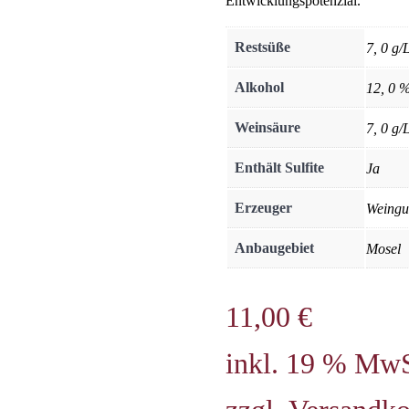
Entwicklungspotenzial.
Restsüße
7, 0 g/
Alkohol
12, 0 %
Weinsäure
7, 0 g/
Enthält Sulfite
Ja
Erzeuger
Weingu
Anbaugebiet
Mosel
11,00
€
inkl. 19 % MwS