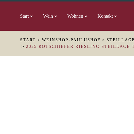
Zum
Inhalt
Start
Wein
Wohnen
Kontakt
springen
START
WEINSHOP-PAULUSHOF
STEILLAG
2025 ROTSCHIEFER RIESLING STEILLAGE 