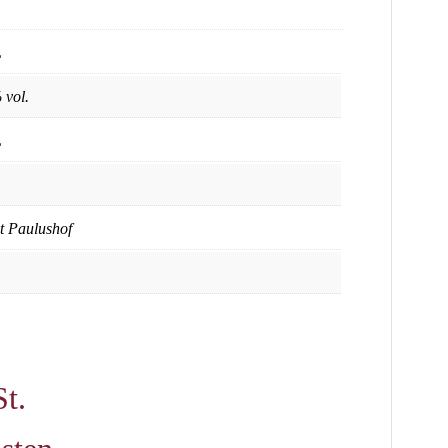
L
 vol.
L
t Paulushof
t.