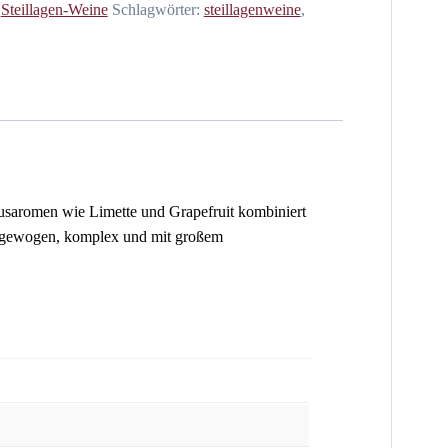
:
Steillagen-Weine
Schlagwörter:
steillagenweine
,
trusaromen wie Limette und Grapefruit kombiniert
Ausgewogen, komplex und mit großem