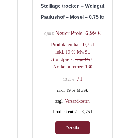
Steillage trocken – Weingut
Paulushof – Mosel – 0,75 ltr
Ursprünglicher
Aktueller
Neuer Preis:
6,99
€
9,90
€
Preis
Preis
Produkt enthält: 0,75
l
war:
ist:
inkl. 19 % MwSt.
9,90 €
6,99 €.
Grundpreis:
13,20
€
/
l
Artikelnummer: 130
/
l
13,20
€
inkl. 19 % MwSt.
zzgl.
Versandkosten
Produkt enthält: 0,75
l
Details